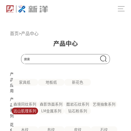
首页
>
产品中心
产品中心
产
品
家具纸
地板纸
新花色
应
用
产
森境同纹系列
森影饰面系列
酷岩石纹系列
艺境抽象系列
品
系
远山肌理系列
LM金属系列
钻石粉系列
列
花
木纹
布纹
皮纹
石纹
色