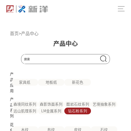
首页
>
产品中心
产品中心
产
品
家具纸
地板纸
新花色
应
用
产
森境同纹系列
森影饰面系列
酷岩石纹系列
艺境抽象系列
品
系
远山肌理系列
LM金属系列
钻石粉系列
列
花
木纹
布纹
皮纹
石纹
色