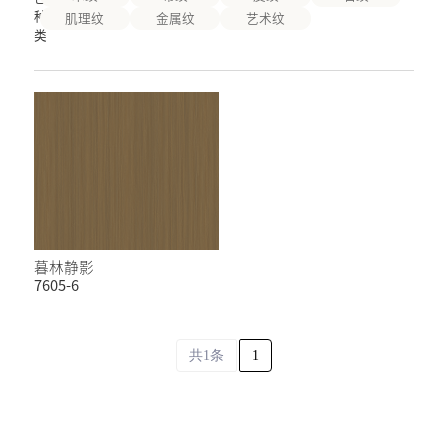
种
肌理纹
金属纹
艺术纹
类
暮林静影
7605-6
共1条
1