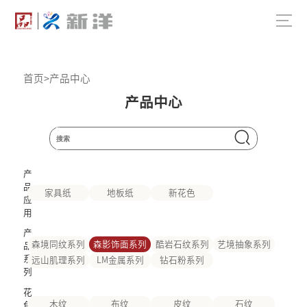
首页
>
产品中心
产品中心
产
品
家具纸
地板纸
新花色
应
用
产
森境同纹系列
森影饰面系列
酷岩石纹系列
艺境抽象系列
品
系
远山肌理系列
LM金属系列
钻石粉系列
列
花
木纹
布纹
皮纹
石纹
色